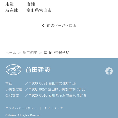
用途
店舗
所在地
富山県富山市
前のページへ戻る
ホーム
施工例集
富山中島郵便局
本社
／〒930-0094
富山市安住町7-14
小矢部支店
／〒932-0057
富山県小矢部市本町3-15
金沢支店
／〒920-0846
石川県金沢市昌永町17-8
プライバシーポリシー
サイトマップ
©Maeken. All rights Reserved.