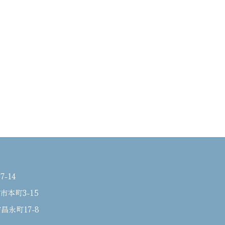
-14
本町3-15
昌永町17-8